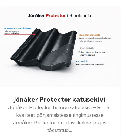
Jönåker Protector katusekivi
Jönåker Protector betoonkatusekivi – Rootsi
kvaliteet põhjamaistesse tingimustesse
Jönåker Protector on klassikaline ja ajas
tõestatud...