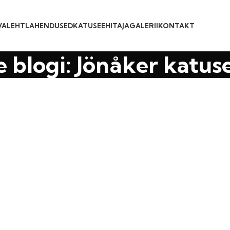
VALEHT
LAHENDUSED
KATUSEEHITAJA
GALERII
KONTAKT
 blogi: Jönåker katus