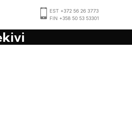
EST +372 56 26 3773
FIN +358 50 53 53301
ekivi